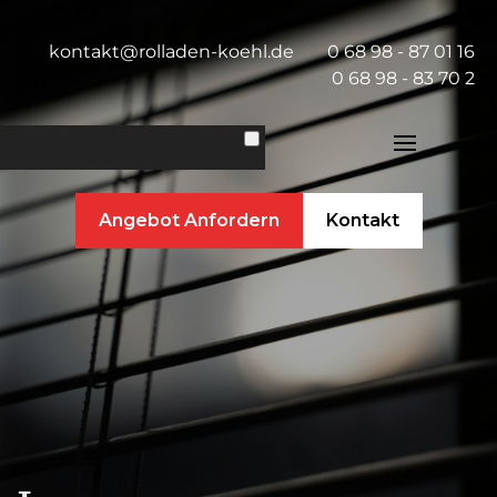
kontakt@rolladen-koehl.de
0 68 98 - 87 01 16
0 68 98 - 83 70 2
Home
Angebot Anfordern
Kontakt
Über uns
Leistungen
Referenzen
Jobs
Kontakt